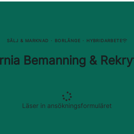
SÄLJ & MARKNAD
·
BORLÄNGE
·
HYBRIDARBETE
ernia Bemanning & Rekryt
Läser in ansökningsformuläret