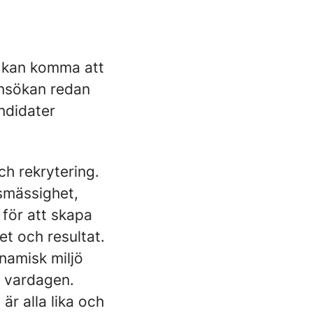
en kan komma att
ansökan redan
ndidater
h rekrytering.
rsmässighet,
 för att skapa
et och resultat.
namisk miljö
v vardagen.
är alla lika och