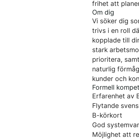
frihet att plan
Om dig
Vi söker dig so
trivs i en roll 
kopplade till d
stark arbetsmo
prioritera, sam
naturlig förmå
kunder och kon
Formell kompe
Erfarenhet av B
Flytande svensk
B-körkort
God systemvan
Möjlighet att r