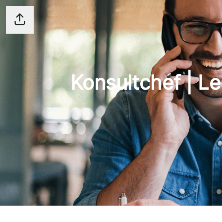
Dela sidan
Konsultchef | L