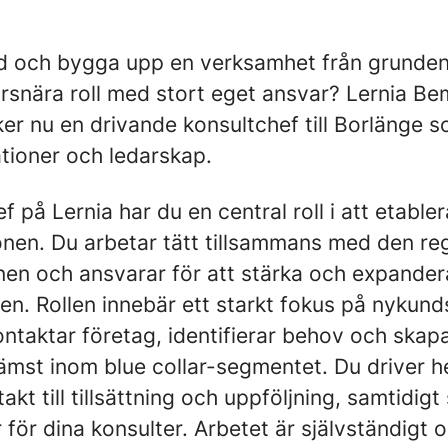
ed och bygga upp en verksamhet från grunden
ärsnära roll med stort eget ansvar? Lernia B
er nu en drivande konsultchef till Borlänge s
lationer och ledarskap.
 på Lernia har du en central roll i att etable
ionen. Du arbetar tätt tillsammans med den re
onen och ansvarar för att stärka och expande
en. Rollen innebär ett starkt fokus på nykun
ontaktar företag, identifierar behov och skapa
ämst inom blue collar-segmentet. Du driver h
takt till tillsättning och uppföljning, samtidig
för dina konsulter. Arbetet är självständigt 