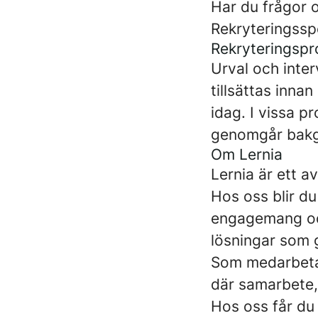
Har du frågor 
Rekryteringssp
Rekryteringsp
Urval och inter
tillsättas inna
idag. I vissa p
genomgår bakg
Om Lernia
Lernia är ett 
Hos oss blir du
engagemang och 
lösningar som g
Som medarbetar
där samarbete,
Hos oss får du 