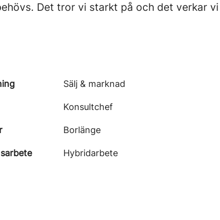
behövs. Det tror vi starkt på och det verkar vi
ning
Sälj & marknad
Konsultchef
r
Borlänge
nsarbete
Hybridarbete