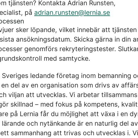
om tjänsten? Kontakta Adrian Runsten,
ecialist, på
adrian.runsten@lernia.se
rocessen
vjuer sker löpande, vilket innebär att tjänst
n sista ansökningsdatum. Skicka gärna in din 
rocesser genomförs rekryteringstester. Slutka
rundskontroll med samtycke.
av Sveriges ledande företag inom bemanning oc
 en del av en organisation som drivs av affä
viljan att utvecklas. Vi arbetar tillsammans
ör skillnad – med fokus på kompetens, kvalit
e på Lernia får du möjlighet att växa i en dy
 lärande och nytänkande är en naturlig del a
ett sammanhang att trivas och utvecklas i. Vi 