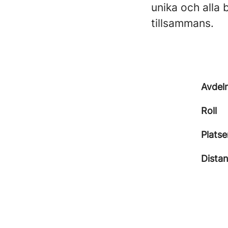
unika och alla 
tillsammans.
Avdel
Roll
Platse
Dista