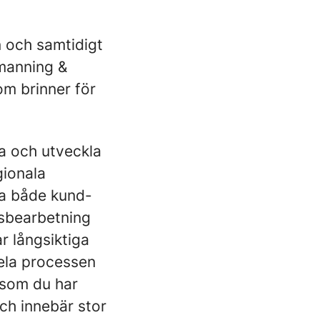
 och samtidigt
emanning &
om brinner för
ra och utveckla
gionala
ra både kund-
dsbearbetning
r långsiktiga
ela processen
t som du har
och innebär stor