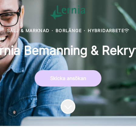
SÄLJ & MARKNAD
·
BORLÄNGE
·
HYBRIDARBETE
ernia Bemanning & Rekryt
Skicka ansökan