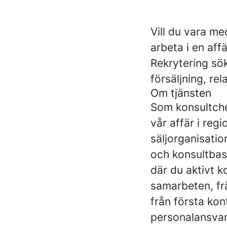
Vill du vara m
arbeta i en aff
Rekrytering sök
försäljning, re
Om tjänsten
Som konsultchef
vår affär i reg
säljorganisati
och konsultbas
där du aktivt k
samarbeten, fr
från första kon
personalansvar 