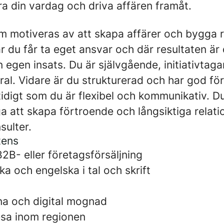
era din vardag och driva affären framåt.
m motiveras av att skapa affärer och bygga r
där du får ta eget ansvar och där resultaten är 
in egen insats. Du är självgående, initiativta
ral. Vidare är du strukturerad och har god fö
tidigt som du är flexibel och kommunikativ. D
ga att skapa förtroende och långsiktiga relat
sulter.
tens
2B- eller företagsförsäljning
a och engelska i tal och skrift
a och digital mognad
esa inom regionen