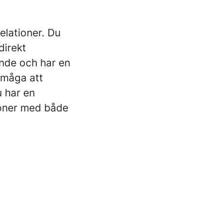
elationer. Du
direkt
gande och har en
rmåga att
u har en
ioner med både